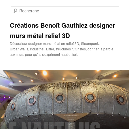
Aller
au
Rech
contenu
principal
Créations Benoît Gauthiez designer
murs métal relief 3D
Décorateur designer murs métal en relief 3D, Steampunk,
UrbanWalls, Industriel, Eiffel, structures futuristes, donner la parole
aux murs pour qu'ils s'expriment haut et fort.