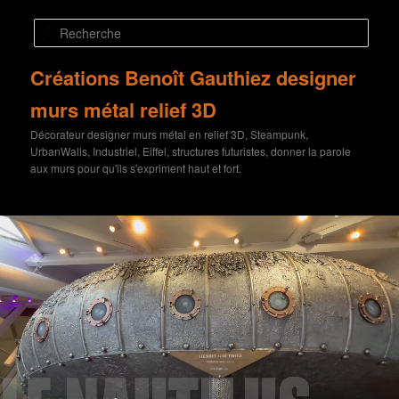
Aller
au
Rech
contenu
principal
Créations Benoît Gauthiez designer
murs métal relief 3D
Décorateur designer murs métal en relief 3D, Steampunk,
UrbanWalls, Industriel, Eiffel, structures futuristes, donner la parole
aux murs pour qu'ils s'expriment haut et fort.