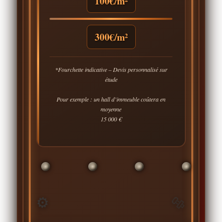
100€/m²
300€/m²
*Fourchette indicative – Devis personnalisé sur
étude
Pour exemple : un hall d’immeuble coûtera en
moyenne
15 000 €
🔩
⚙️