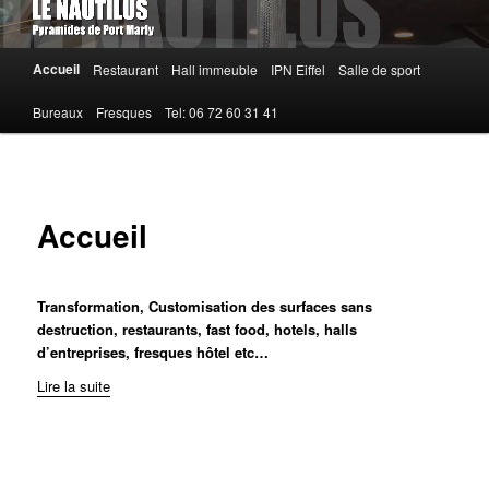
Menu
Accueil
Restaurant
Hall immeuble
IPN Eiffel
Salle de sport
principal
Bureaux
Fresques
Tel: 06 72 60 31 41
Accueil
Transformation, Customisation des surfaces sans
destruction, restaurants, fast food, hotels, halls
d’entreprises, fresques hôtel etc…
Lire la suite