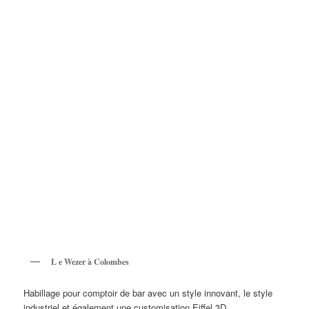
L e Wezer à Colombes
Habillage pour comptoir de bar avec un style innovant, le style
industriel et également une customisation Eiffel 3D.