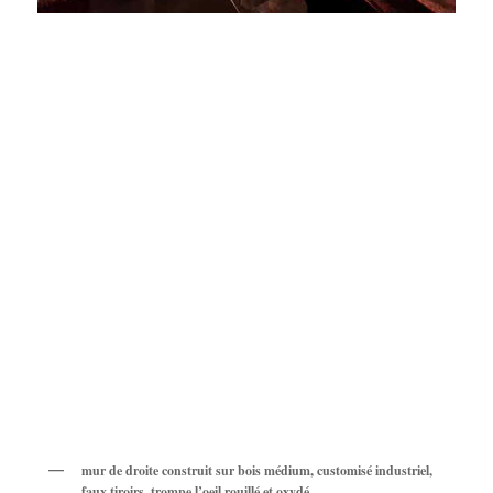
mur de droite construit sur bois médium, customisé industriel,
faux tiroirs, trompe l’oeil rouillé et oxydé