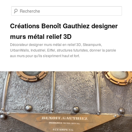
Aller
au
Rech
contenu
principal
Créations Benoît Gauthiez designer
murs métal relief 3D
Décorateur designer murs métal en relief 3D, Steampunk,
UrbanWalls, Industriel, Eiffel, structures futuristes, donner la parole
aux murs pour qu'ils s'expriment haut et fort.