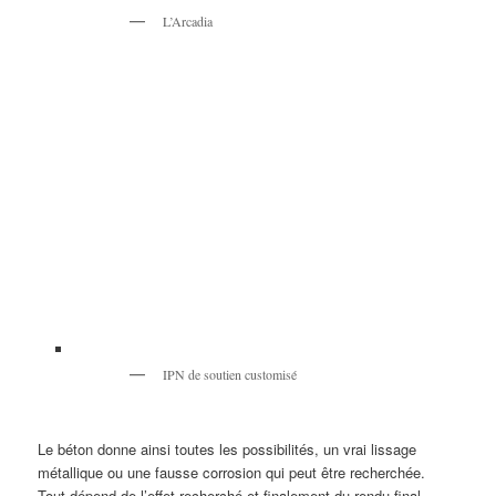
L’Arcadia
IPN de soutien customisé
Le béton donne ainsi toutes les possibilités, un vrai lissage
métallique ou une fausse corrosion qui peut être recherchée.
Tout dépend de l’effet recherché et finalement du rendu final