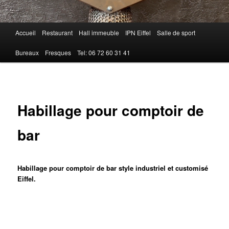
Menu
Accueil
Restaurant
Hall immeuble
IPN Eiffel
Salle de sport
principal
Bureaux
Fresques
Tel: 06 72 60 31 41
Habillage pour comptoir de
bar
Habillage pour comptoir de bar style industriel et customisé
Eiffel.