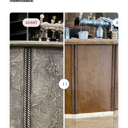
indémodable.
AVANT
APRÈ