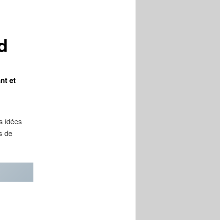
d
nt et
s idées
s de