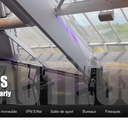
l immeuble
IPN Eiffel
Salle de sport
Bureaux
Fresques