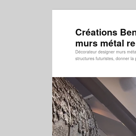
Aller
au
contenu
Créations Ben
principal
murs métal re
Décorateur designer murs métal 
structures futuristes, donner la