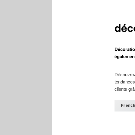
déc
Décoratio
égalemen
Découvrez
tendances,
clients g
Frenc