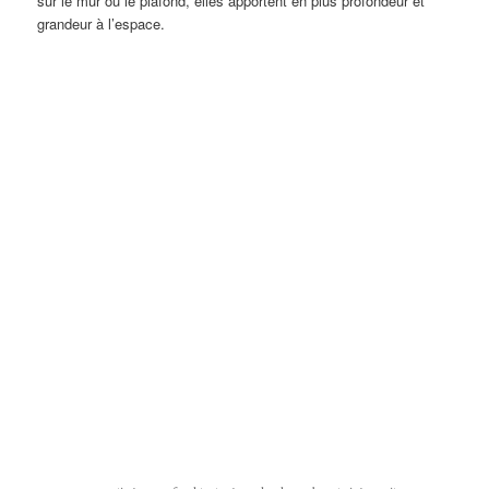
sur le mur ou le plafond, elles apportent en plus profondeur et
grandeur à l’espace.