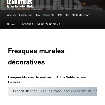
Menu
Accueil
Restaurant
Hall immeuble
IPN Eiffel
Salle de sport
principal
Fresques
Bureaux
Tel: 06 72 60 31 41
Fresques murales
décoratives
Fresques Murales Décoratives : L’Art de Sublimer Vos
Espaces
French Dinner 
(casual food anciennement Courte Pa