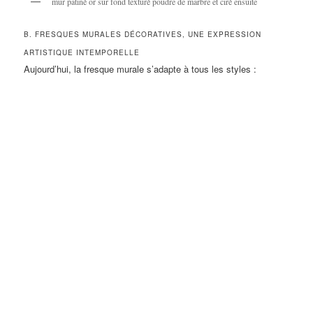
mur patiné or sur fond texturé poudre de marbre et ciré ensuite
B. FRESQUES MURALES DÉCORATIVES, UNE EXPRESSION
ARTISTIQUE INTEMPORELLE
Aujourd’hui, la fresque murale s’adapte à tous les styles :