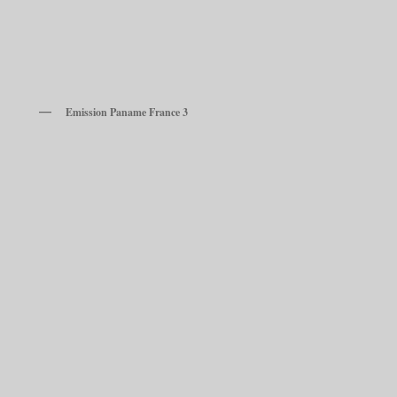
Emission Paname France 3
French Dinner à Montreuil