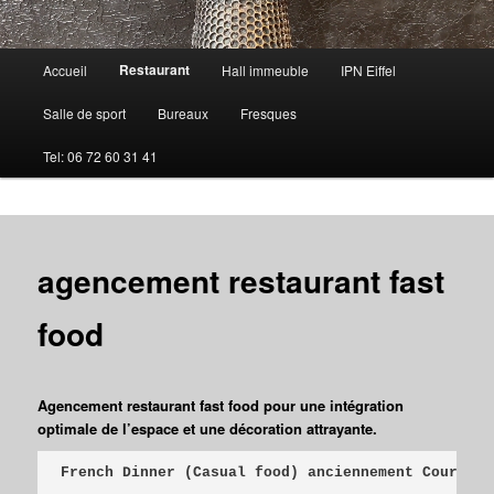
Menu
Restaurant
Accueil
Hall immeuble
IPN Eiffel
principal
Salle de sport
Bureaux
Fresques
Tel: 06 72 60 31 41
agencement restaurant fast
food
Agencement restaurant fast food pour une intégration
optimale de l’espace et une décoration attrayante.
French Dinner (Casual food) anciennement Courte P