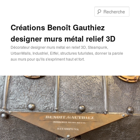
Aller
au
Rech
contenu
principal
Créations Benoît Gauthiez
designer murs métal relief 3D
Décorateur designer murs métal en relief 3D, Steampunk,
UrbanWalls, Industriel, Eiffel, structures futuristes, donner la parole
aux murs pour qu'ils s'expriment haut et fort.