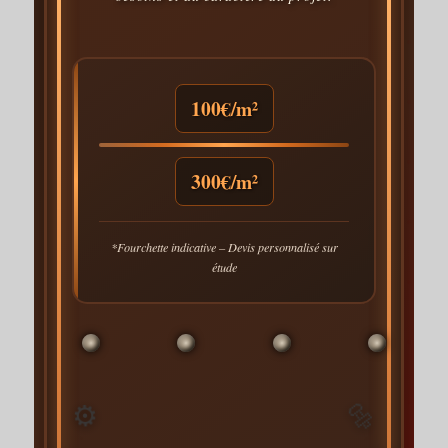
100€/m²
300€/m²
*Fourchette indicative – Devis personnalisé sur
étude
🔩
⚙️