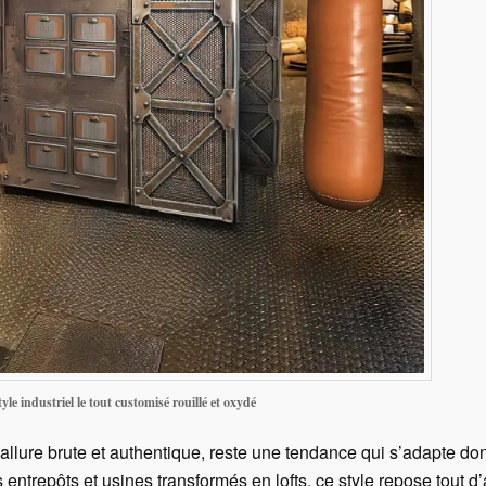
tyle industriel le tout customisé rouillé et oxydé
n allure brute et authentique, reste une tendance qui s’adapte do
entrepôts et usines transformés en lofts, ce style repose tout d’a