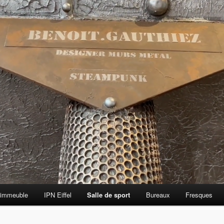
 immeuble
IPN Eiffel
Salle de sport
Bureaux
Fresques