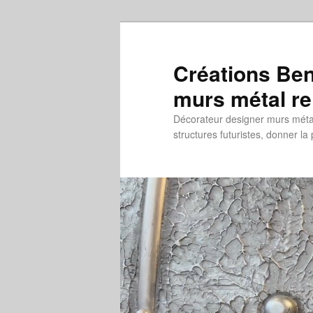
Aller
au
contenu
Créations Ben
principal
murs métal re
Décorateur designer murs métal 
structures futuristes, donner la