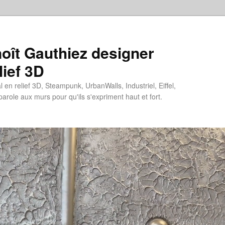
oît Gauthiez designer
lief 3D
en relief 3D, Steampunk, UrbanWalls, Industriel, Eiffel,
 parole aux murs pour qu'ils s'expriment haut et fort.