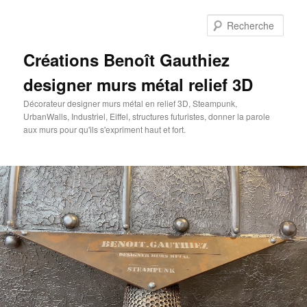
Aller
au
Rech
contenu
principal
Créations Benoît Gauthiez
designer murs métal relief 3D
Décorateur designer murs métal en relief 3D, Steampunk,
UrbanWalls, Industriel, Eiffel, structures futuristes, donner la parole
aux murs pour qu'ils s'expriment haut et fort.