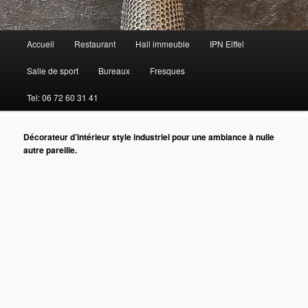
Menu
Accueil
Restaurant
Hall immeuble
IPN Eiffel
principal
Salle de sport
Bureaux
Fresques
Tel: 06 72 60 31 41
Décorateur d’intérieur style industriel pour une ambiance à nulle
autre pareille.