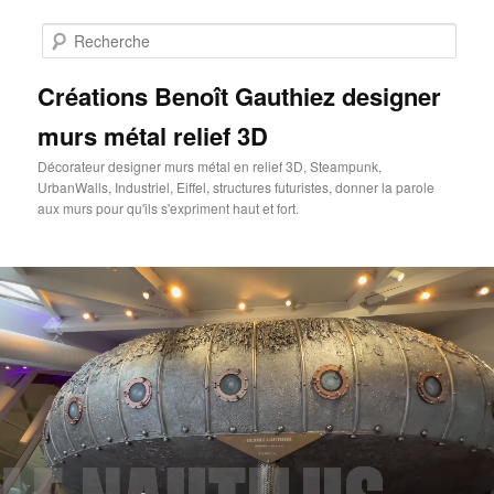
Aller
au
Rech
contenu
principal
Créations Benoît Gauthiez designer
murs métal relief 3D
Décorateur designer murs métal en relief 3D, Steampunk,
UrbanWalls, Industriel, Eiffel, structures futuristes, donner la parole
aux murs pour qu'ils s'expriment haut et fort.