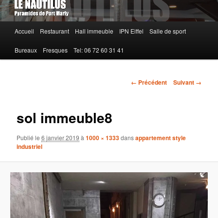
Menu
Accueil
Restaurant
Hall immeuble
IPN Eiffel
Salle de sport
principal
Bureaux
Fresques
Tel: 06 72 60 31 41
Navigation
← Précédent
Suivant →
des
images
sol immeuble8
Publié le
6 janvier 2019
à
1000 × 1333
dans
appartement style
industriel