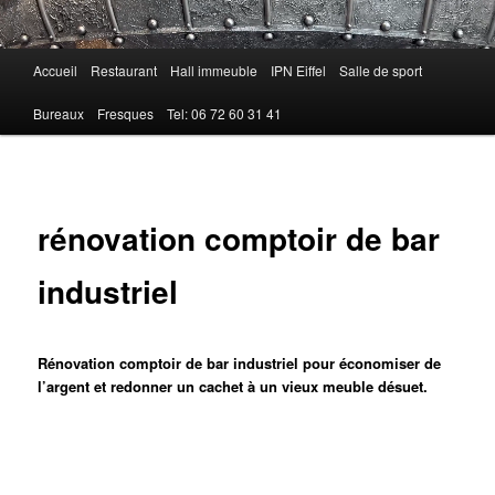
Menu
Accueil
Restaurant
Hall immeuble
IPN Eiffel
Salle de sport
principal
Bureaux
Fresques
Tel: 06 72 60 31 41
rénovation comptoir de bar
industriel
Rénovation comptoir de bar industriel pour économiser de
l’argent et redonner un cachet à un vieux meuble désuet.