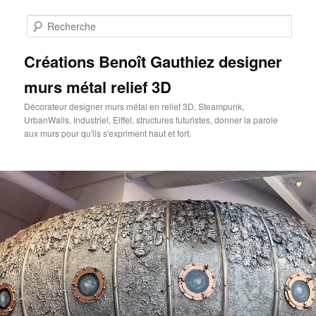
Aller
au
Rech
contenu
principal
Créations Benoît Gauthiez designer
murs métal relief 3D
Décorateur designer murs métal en relief 3D, Steampunk,
UrbanWalls, Industriel, Eiffel, structures futuristes, donner la parole
aux murs pour qu'ils s'expriment haut et fort.