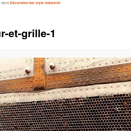
0
dans
Décoration bar style industriel
-et-grille-1