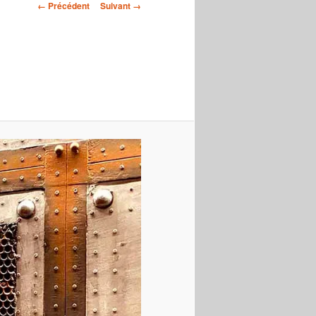
Navigation
← Précédent
Suivant →
des
images