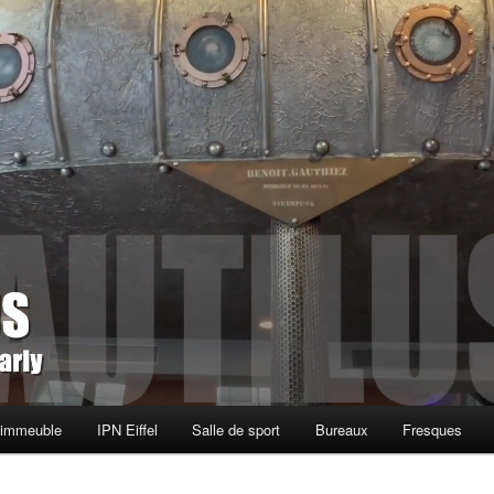
 immeuble
IPN Eiffel
Salle de sport
Bureaux
Fresques