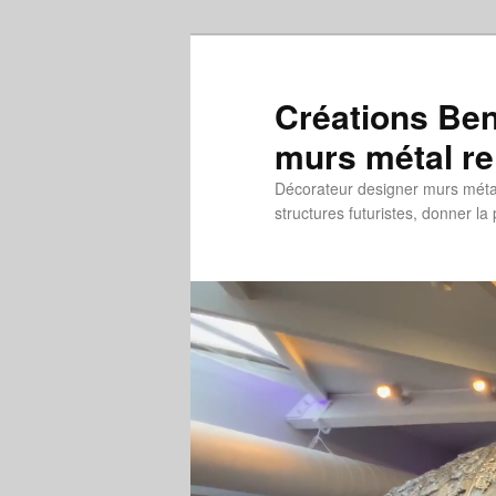
Aller
au
contenu
Créations Ben
principal
murs métal re
Décorateur designer murs métal 
structures futuristes, donner la