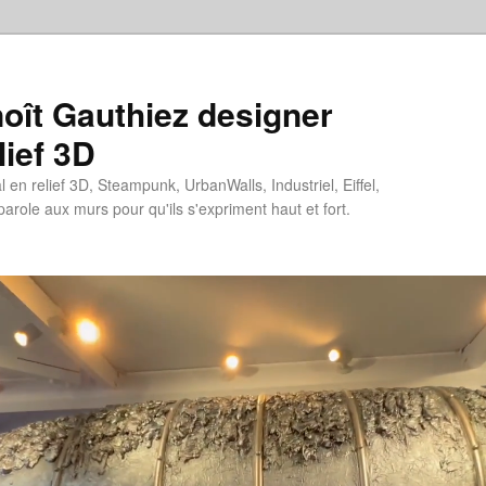
oît Gauthiez designer
lief 3D
en relief 3D, Steampunk, UrbanWalls, Industriel, Eiffel,
 parole aux murs pour qu'ils s'expriment haut et fort.