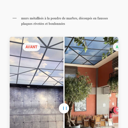
murs métallisés à la poudre de marbre, découpés en fausses
plaques rivetées et boulonnées
AVANT
APRÈ