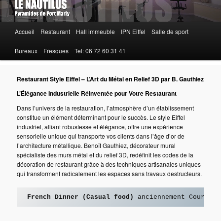
Menu
Accueil
Restaurant
Hall immeuble
IPN Eiffel
Salle de sport
principal
Bureaux
Fresques
Tel: 06 72 60 31 41
Restaurant Style Eiffel – L’Art du Métal en Relief 3D par B. Gauthiez
L’Élégance Industrielle Réinventée pour Votre Restaurant
Dans l’univers de la restauration, l’atmosphère d’un établissement
constitue un élément déterminant pour le succès. Le style Eiffel
industriel, alliant robustesse et élégance, offre une expérience
sensorielle unique qui transporte vos clients dans l’âge d’or de
l’architecture métallique. Benoît Gauthiez, décorateur mural
spécialiste des murs métal et du relief 3D, redéfinit les codes de la
décoration de restaurant grâce à des techniques artisanales uniques
qui transforment radicalement les espaces sans travaux destructeurs.
French Dinner (Casual food)
 anciennement Courte P