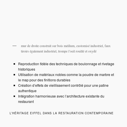
mur de droite construit sur bois médium, customisé industriel, faux
tiroirs également industriel, trompe l’oeil rouillé et oxydé
Reproduction fidèle des techniques de boulonnage et rivetage
historiques
Utilisation de matériaux nobles comme la poudre de marbre et
le map pour des finitions durables
Création d’effets de vieillissement contrôlé pour une patine
authentique
Intégration harmonieuse avec l’architecture existante du
restaurant
L’HÉRITAGE EIFFEL DANS LA RESTAURATION CONTEMPORAINE