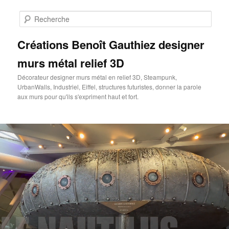
Aller
au
Rech
contenu
principal
Créations Benoît Gauthiez designer
murs métal relief 3D
Décorateur designer murs métal en relief 3D, Steampunk,
UrbanWalls, Industriel, Eiffel, structures futuristes, donner la parole
aux murs pour qu'ils s'expriment haut et fort.