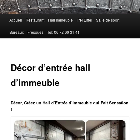
Menu
Accueil
Restaurant
Hall immeuble
IPN Eiffel
Salle de sport
principal
Bureaux
Fresques
Tel: 06 72 60 31 41
Décor d’entrée hall
d’immeuble
Décor, Créez un Hall d’Entrée d’Immeuble qui Fait Sensation
!