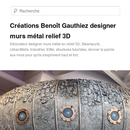
Aller
au
Rech
contenu
principal
Créations Benoît Gauthiez designer
murs métal relief 3D
Décorateur designer murs métal en relief 3D, Steampunk,
UrbanWalls, Industriel, Eiffel, structures futuristes, donner la parole
aux murs pour qu'ils s'expriment haut et fort.