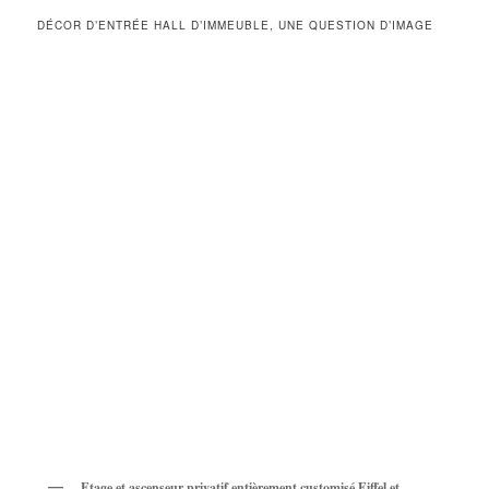
DÉCOR D’ENTRÉE HALL D’IMMEUBLE, UNE QUESTION D’IMAGE
Etage et ascenseur privatif entièrement customisé Eiffel et