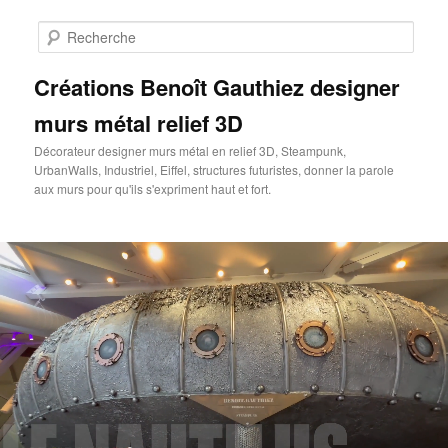
Aller
au
Rech
contenu
principal
Créations Benoît Gauthiez designer
murs métal relief 3D
Décorateur designer murs métal en relief 3D, Steampunk,
UrbanWalls, Industriel, Eiffel, structures futuristes, donner la parole
aux murs pour qu'ils s'expriment haut et fort.