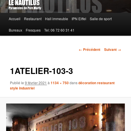
Menu
Accueil
Restaurant
Hall immeuble
IPN Eiffel
Salle de sport
principal
Bureaux
Fresques
Tel: 06 72 60 31 41
Navigation
← Précédent
Suivant →
des
images
1ATELIER-103-3
Publié le
9 février 2021
à
1134 × 750
dans
décoration restaurant
style industriel