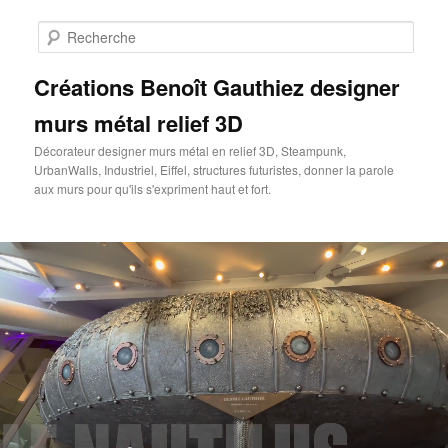
Aller
au
Rech
contenu
principal
Créations Benoît Gauthiez designer
murs métal relief 3D
Décorateur designer murs métal en relief 3D, Steampunk,
UrbanWalls, Industriel, Eiffel, structures futuristes, donner la parole
aux murs pour qu'ils s'expriment haut et fort.