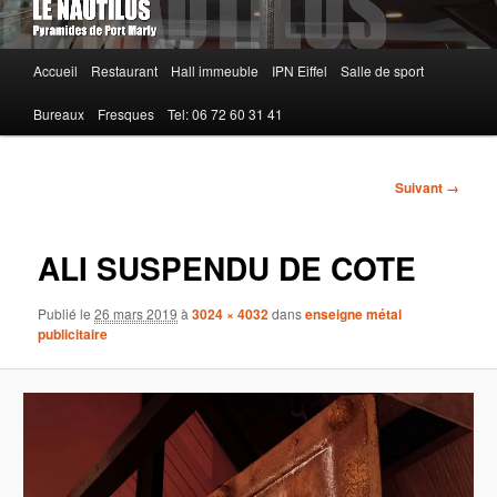
Menu
Accueil
Restaurant
Hall immeuble
IPN Eiffel
Salle de sport
principal
Bureaux
Fresques
Tel: 06 72 60 31 41
Navigation
Suivant →
des
images
ALI SUSPENDU DE COTE
Publié le
26 mars 2019
à
3024 × 4032
dans
enseigne métal
publicitaire