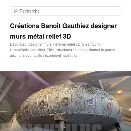
Aller
au
Rech
contenu
principal
Créations Benoît Gauthiez designer
murs métal relief 3D
Décorateur designer murs métal en relief 3D, Steampunk,
UrbanWalls, Industriel, Eiffel, structures futuristes, donner la parole
aux murs pour qu'ils s'expriment haut et fort.