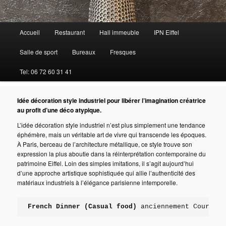
Menu
Accueil
Restaurant
Hall immeuble
IPN Eiffel
principal
Salle de sport
Bureaux
Fresques
Tel: 06 72 60 31 41
Idée décoration style industriel pour libérer l’imagination créatrice
au profit d’une déco atypique.
L’idée décoration style industriel n’est plus simplement une tendance
éphémère, mais un véritable art de vivre qui transcende les époques.
À Paris, berceau de l’architecture métallique, ce style trouve son
expression la plus aboutie dans la réinterprétation contemporaine du
patrimoine Eiffel. Loin des simples imitations, il s’agit aujourd’hui
d’une approche artistique sophistiquée qui allie l’authenticité des
matériaux industriels à l’élégance parisienne intemporelle.
French Dinner (Casual food)
 anciennement Courte P