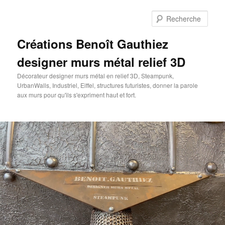
Aller
au
Rech
contenu
principal
Créations Benoît Gauthiez
designer murs métal relief 3D
Décorateur designer murs métal en relief 3D, Steampunk,
UrbanWalls, Industriel, Eiffel, structures futuristes, donner la parole
aux murs pour qu'ils s'expriment haut et fort.