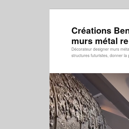
Aller
au
contenu
Créations Ben
principal
murs métal re
Décorateur designer murs métal 
structures futuristes, donner la