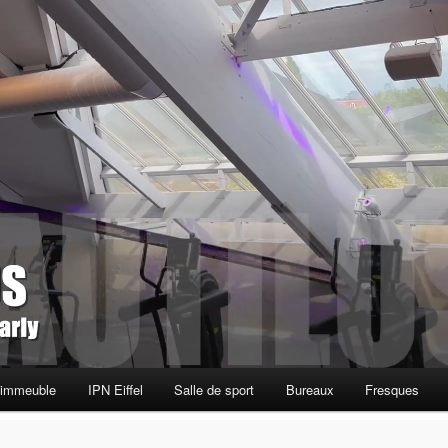
 immeuble
IPN Eiffel
Salle de sport
Bureaux
Fresques