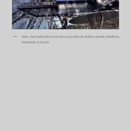
murs style industriel recouvert à la poudre de marbre ensuite métallisés,
boulonnés et rivetés