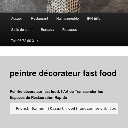
Menu
Accueil
Restaurant
Hall immeuble
IPN Eiffel
principal
Salle de sport
Bureaux
Fresques
Tel: 06 72 60 31 41
peintre décorateur fast food
Peintre décorateur fast food, l’Art de Transcender les
Espaces de Restauration Rapide
French Dinner (Casual food)
 anciennement Courte P