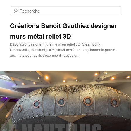
Aller
au
Rech
contenu
principal
Créations Benoît Gauthiez designer
murs métal relief 3D
Décorateur designer murs métal en relief 3D, Steampunk,
UrbanWalls, Industriel, Eiffel, structures futuristes, donner la parole
aux murs pour qu'ils s'expriment haut et fort.