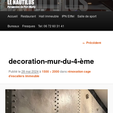
Menu
Accueil
Restaurant
Hall immeuble
IPN Eiffel
Salle de sport
principal
Bureaux
Fresques
Tel: 06 72 60 31 41
Navigation
← Précédent
des
images
decoration-mur-du-4-ème
Publié le
28 mai 2024
à
1500 × 2000
dans
rénovation cage
d’escaliers immeuble