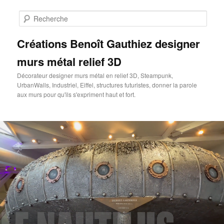
Aller
au
Rech
contenu
principal
Créations Benoît Gauthiez designer
murs métal relief 3D
Décorateur designer murs métal en relief 3D, Steampunk,
UrbanWalls, Industriel, Eiffel, structures futuristes, donner la parole
aux murs pour qu'ils s'expriment haut et fort.