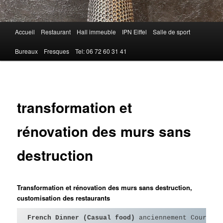
Menu
Accueil
Restaurant
Hall immeuble
IPN Eiffel
Salle de sport
principal
Bureaux
Fresques
Tel: 06 72 60 31 41
transformation et
rénovation des murs sans
destruction
Transformation et rénovation des murs sans destruction,
customisation des restaurants
French Dinner (Casual food)
 anciennement Courte P