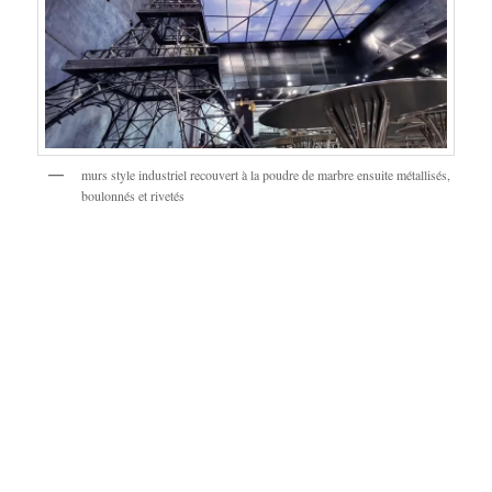
murs style industriel recouvert à la poudre de marbre ensuite métallisés,
boulonnés et rivetés