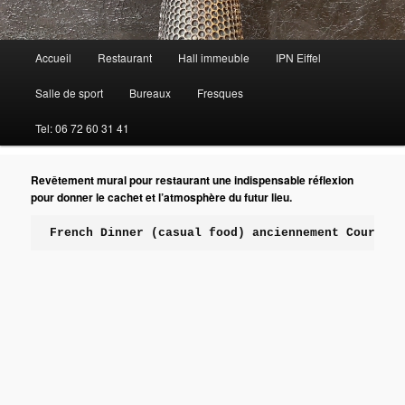
Menu
Accueil
Restaurant
Hall immeuble
IPN Eiffel
principal
Salle de sport
Bureaux
Fresques
Tel: 06 72 60 31 41
Revêtement mural pour restaurant une indispensable réflexion
pour donner le cachet et l’atmosphère du futur lieu.
French Dinner (casual food) anciennement Courte P