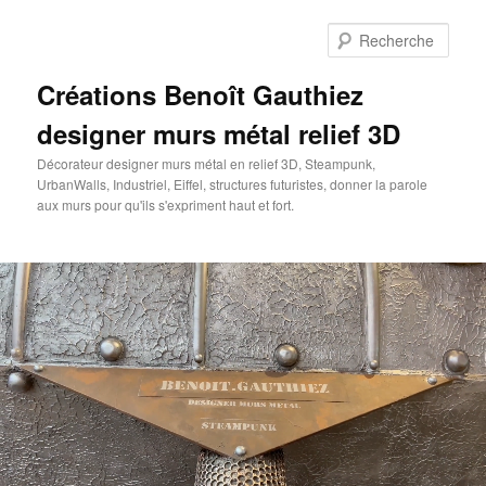
Aller
au
Rech
contenu
principal
Créations Benoît Gauthiez
designer murs métal relief 3D
Décorateur designer murs métal en relief 3D, Steampunk,
UrbanWalls, Industriel, Eiffel, structures futuristes, donner la parole
aux murs pour qu'ils s'expriment haut et fort.