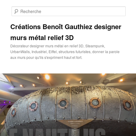
Aller
au
Rech
contenu
principal
Créations Benoît Gauthiez designer
murs métal relief 3D
Décorateur designer murs métal en relief 3D, Steampunk,
UrbanWalls, Industriel, Eiffel, structures futuristes, donner la parole
aux murs pour qu'ils s'expriment haut et fort.