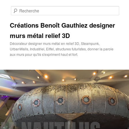
Aller
au
Rech
contenu
principal
Créations Benoît Gauthiez designer
murs métal relief 3D
Décorateur designer murs métal en relief 3D, Steampunk,
UrbanWalls, Industriel, Eiffel, structures futuristes, donner la parole
aux murs pour qu'ils s'expriment haut et fort.