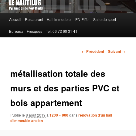
Menu
Accueil
Restaurant
Hall immeuble
IPN Eiffel
Salle de sport
principal
Bureaux
Fresques
Tel: 06 72 60 31 41
Navigation
← Précédent
Suivant →
des
images
métallisation totale des
murs et des parties PVC et
bois appartement
Publié le
8 août 2019
à
1200 × 900
dans
rénovation d’un hall
d’immeuble ancien