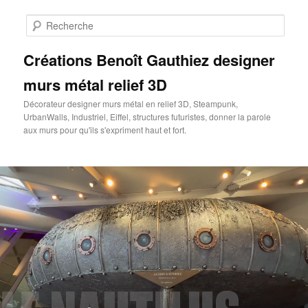
Aller
au
Rech
contenu
principal
Créations Benoît Gauthiez designer
murs métal relief 3D
Décorateur designer murs métal en relief 3D, Steampunk,
UrbanWalls, Industriel, Eiffel, structures futuristes, donner la parole
aux murs pour qu'ils s'expriment haut et fort.